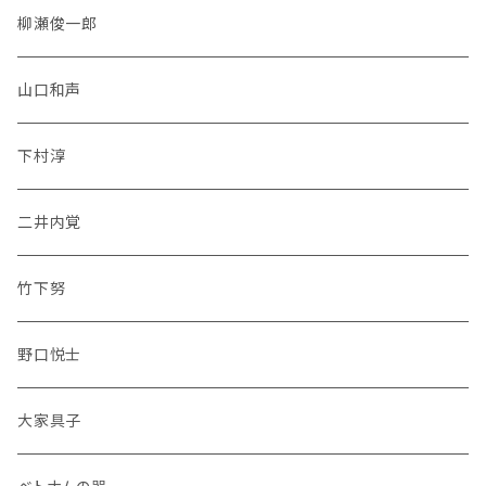
柳瀬俊一郎
山口和声
下村淳
二井内覚
竹下努
野口悦士
大家具子