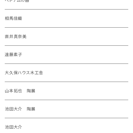
ベトナムの器
相馬佳織
直井真奈美
遠藤素子
大久保ハウス木工舎
山本拓也 陶展
池田大介 陶展
池田大介