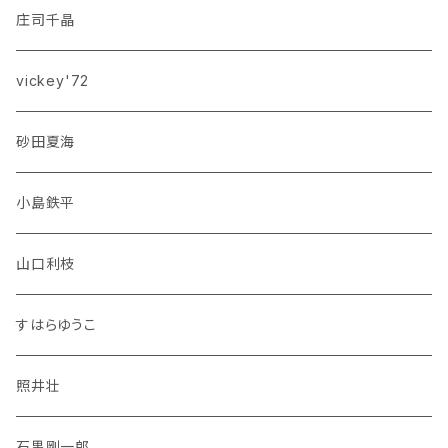
庄司千晶
vickey'72
砂田夏海
小島鉄平
山口利枝
すはらゆうこ
照井壮
石黒剛一郎