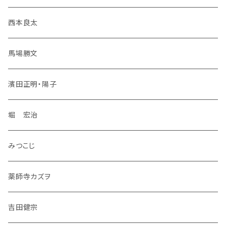
西本良太
馬場勝文
濱田正明・陽子
堀 宏治
みつこじ
薬師寺カズヲ
吉田健宗