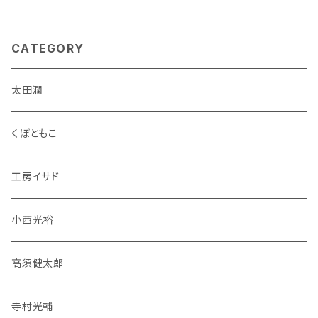
CATEGORY
太田潤
くぼともこ
工房イサド
小西光裕
高須健太郎
寺村光輔