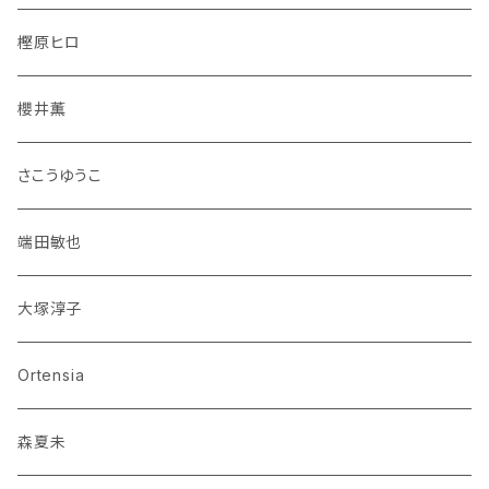
樫原ヒロ
櫻井薫
さこうゆうこ
端田敏也
大塚淳子
Ortensia
森夏未