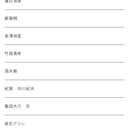
羅以音窯
都築明
金澤尚宜
竹俣勇壱
高木剛
紀窯 中川紀夫
亀田大介 文
尾形アツシ