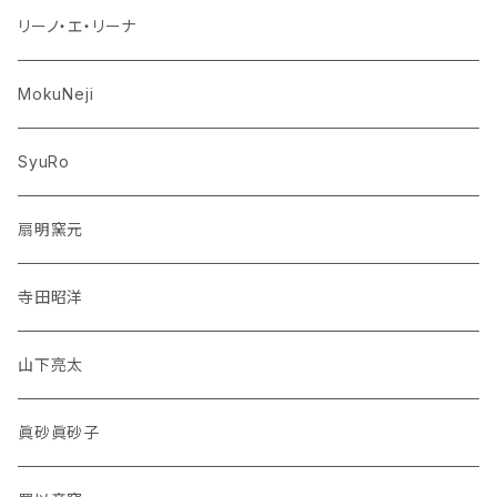
リーノ・エ・リーナ
MokuNeji
SyuRo
扇明窯元
寺田昭洋
山下亮太
眞砂眞砂子