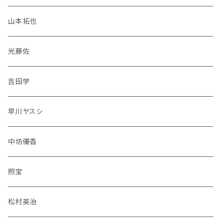
山本拓也
光藤佐
吉田学
早川ヤスシ
中坊優香
照宝
松村英治