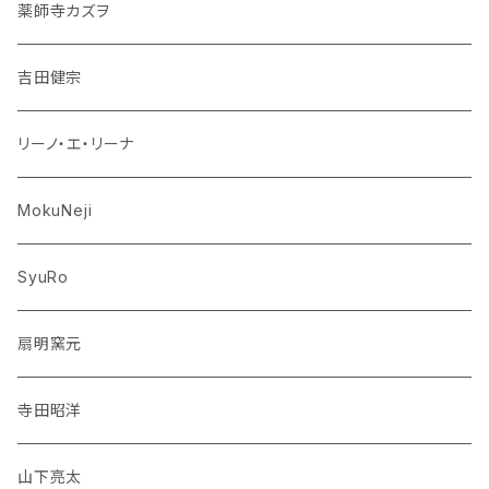
薬師寺カズヲ
吉田健宗
リーノ・エ・リーナ
MokuNeji
SyuRo
扇明窯元
寺田昭洋
山下亮太