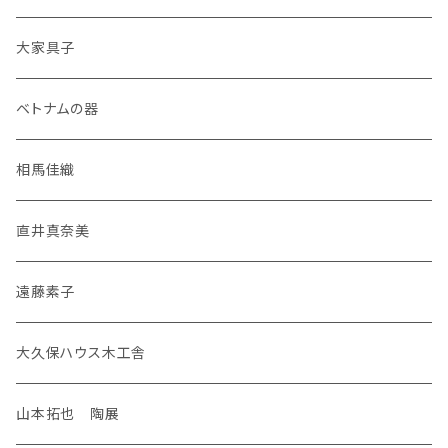
大家具子
ベトナムの器
相馬佳織
直井真奈美
遠藤素子
大久保ハウス木工舎
山本拓也 陶展