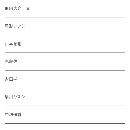
亀田大介 文
尾形アツシ
山本拓也
光藤佐
吉田学
早川ヤスシ
中坊優香