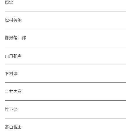
照宝
松村英治
柳瀬俊一郎
山口和声
下村淳
二井内覚
竹下努
野口悦士