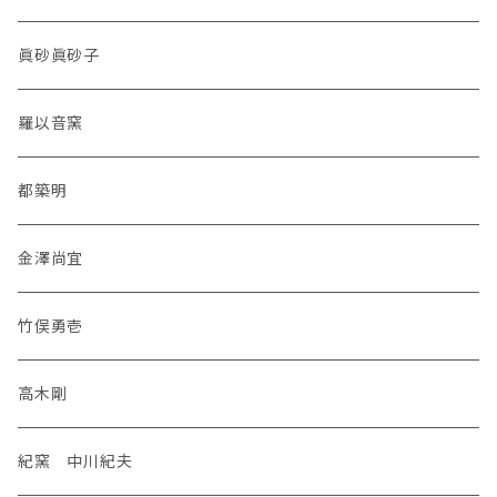
眞砂眞砂子
羅以音窯
都築明
金澤尚宜
竹俣勇壱
高木剛
紀窯 中川紀夫