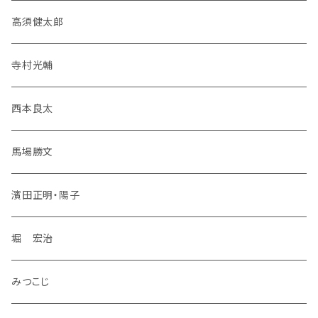
高須健太郎
寺村光輔
西本良太
馬場勝文
濱田正明・陽子
堀 宏治
みつこじ