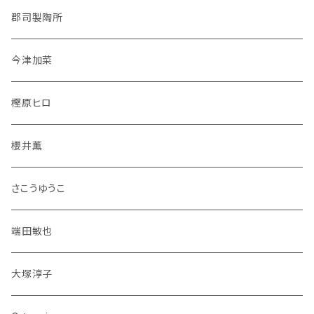
郡司製陶所
今津加菜
樫原ヒロ
櫻井薫
さこうゆうこ
端田敏也
大塚淳子