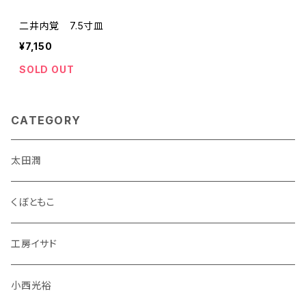
二井内覚 7.5寸皿
¥7,150
SOLD OUT
CATEGORY
太田潤
くぼともこ
工房イサド
小西光裕