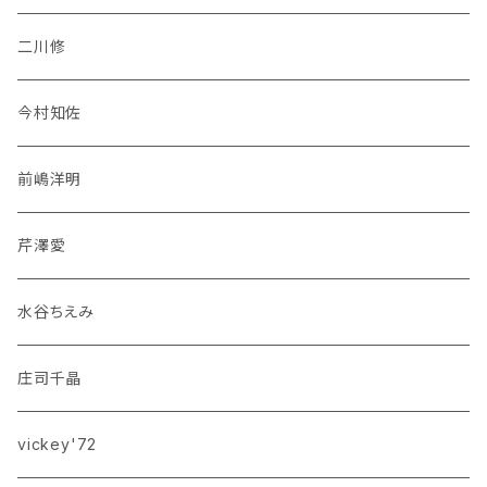
二川修
今村知佐
前嶋洋明
芹澤愛
水谷ちえみ
庄司千晶
vickey'72