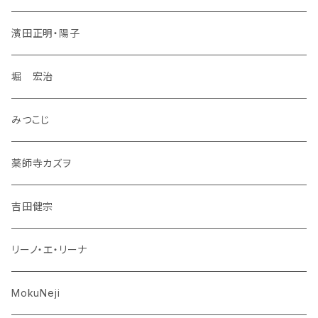
濱田正明・陽子
堀 宏治
みつこじ
薬師寺カズヲ
吉田健宗
リーノ・エ・リーナ
MokuNeji