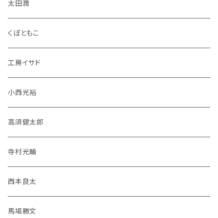
太田潤
くぼともこ
工房イサド
小西光裕
高須健太郎
寺村光輔
西本良太
馬場勝文