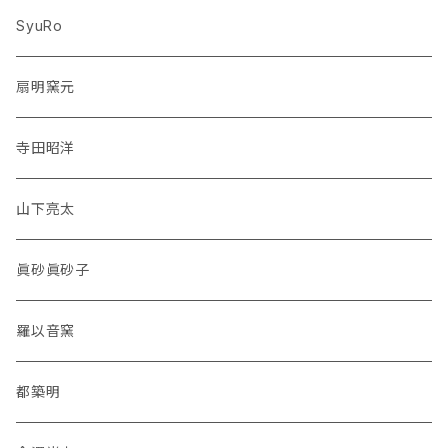
SyuRo
扇明窯元
寺田昭洋
山下亮太
眞砂眞砂子
羅以音窯
都築明