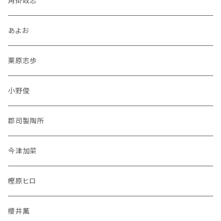
角掛政志
あよお
栗原志歩
小野俊
郡司製陶所
今津加菜
樫原ヒロ
櫻井薫