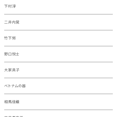
下村淳
二井内覚
竹下努
野口悦士
大家具子
ベトナムの器
相馬佳織