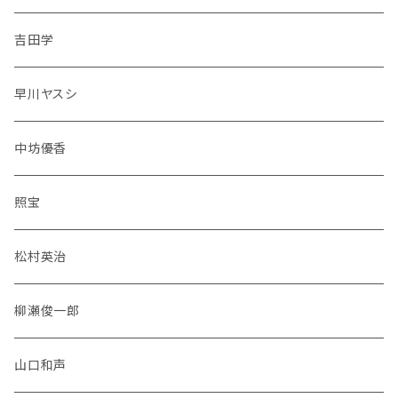
吉田学
早川ヤスシ
中坊優香
照宝
松村英治
柳瀬俊一郎
山口和声