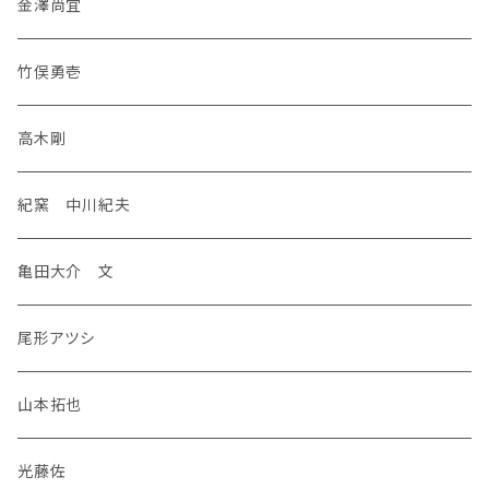
金澤尚宜
竹俣勇壱
高木剛
紀窯 中川紀夫
亀田大介 文
尾形アツシ
山本拓也
光藤佐