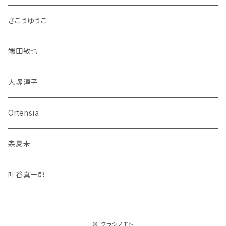
さこうゆうこ
端田敏也
大塚淳子
Ortensia
森夏未
叶谷真一郎
© クラシノモト