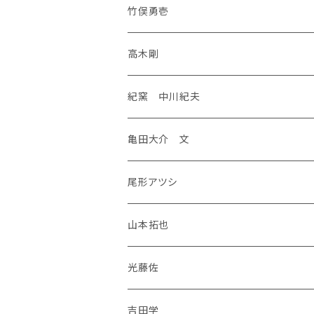
竹俣勇壱
高木剛
紀窯 中川紀夫
亀田大介 文
尾形アツシ
山本拓也
光藤佐
吉田学