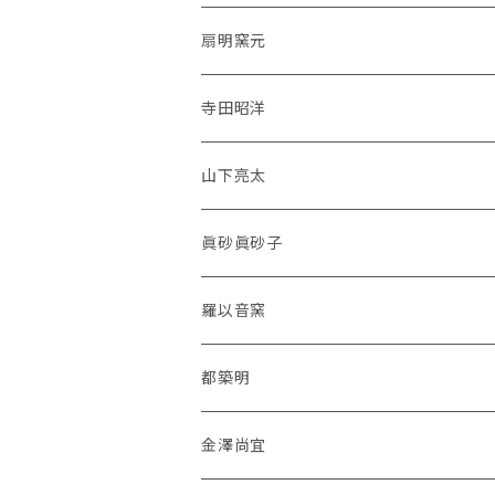
扇明窯元
寺田昭洋
山下亮太
眞砂眞砂子
羅以音窯
都築明
金澤尚宜