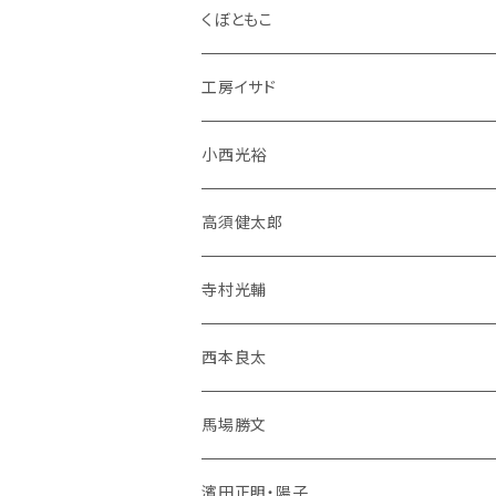
くぼともこ
工房イサド
小西光裕
高須健太郎
寺村光輔
西本良太
馬場勝文
濱田正明・陽子