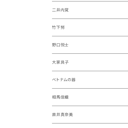
二井内覚
竹下努
野口悦士
大家具子
ベトナムの器
相馬佳織
直井真奈美