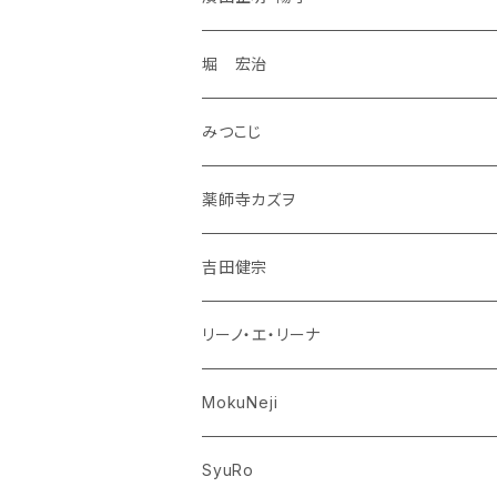
堀 宏治
みつこじ
薬師寺カズヲ
吉田健宗
リーノ・エ・リーナ
MokuNeji
SyuRo