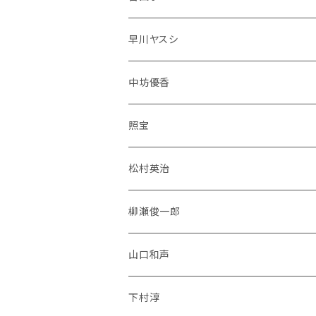
早川ヤスシ
中坊優香
照宝
松村英治
柳瀬俊一郎
山口和声
下村淳