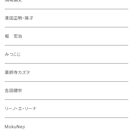
濱田正明・陽子
堀 宏治
みつこじ
薬師寺カズヲ
吉田健宗
リーノ・エ・リーナ
MokuNeji