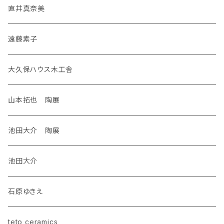
直井真奈美
遠藤素子
大久保ハウス木工舎
山本拓也 陶展
池田大介 陶展
池田大介
石原ゆきえ
teto ceramics