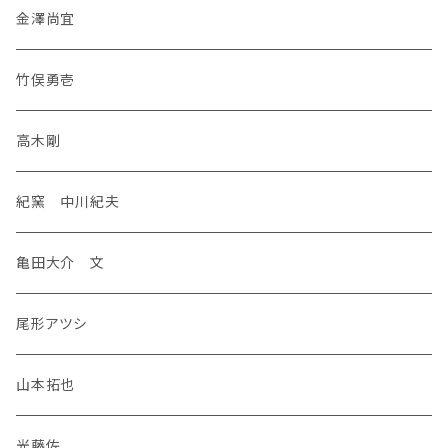
金澤尚宜
竹俣勇壱
高木剛
紀窯 中川紀夫
亀田大介 文
尾形アツシ
山本拓也
光藤佐