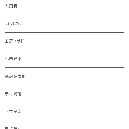
太田潤
くぼともこ
工房イサド
小西光裕
高須健太郎
寺村光輔
西本良太
馬場勝文