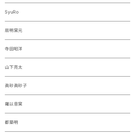
SyuRo
扇明窯元
寺田昭洋
山下亮太
眞砂眞砂子
羅以音窯
都築明