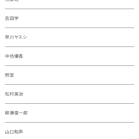
吉田学
早川ヤスシ
中坊優香
照宝
松村英治
柳瀬俊一郎
山口和声