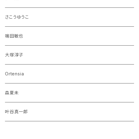
さこうゆうこ
端田敏也
大塚淳子
Ortensia
森夏未
叶谷真一郎