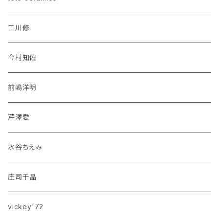
二川修
今村知佐
前嶋洋明
芹澤愛
水谷ちえみ
庄司千晶
vickey'72