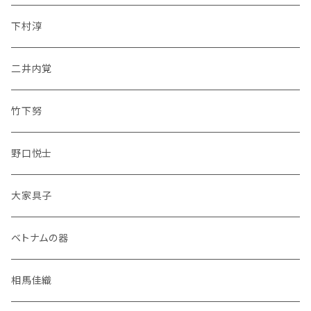
下村淳
二井内覚
竹下努
野口悦士
大家具子
ベトナムの器
相馬佳織