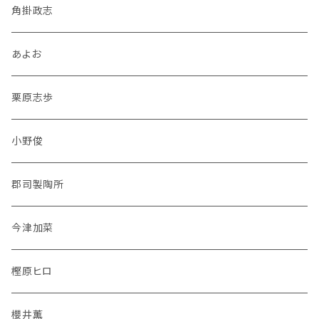
角掛政志
あよお
栗原志歩
小野俊
郡司製陶所
今津加菜
樫原ヒロ
櫻井薫