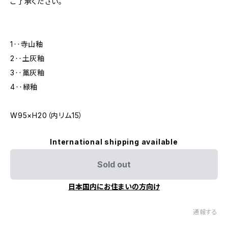
ご了承ください。
1‥寺山釉
2‥土灰釉
3‥藁灰釉
4‥緑釉
W95×H20（内リム15）
International shipping available
Sold out
日本国内にお住まいの方向け
通報する