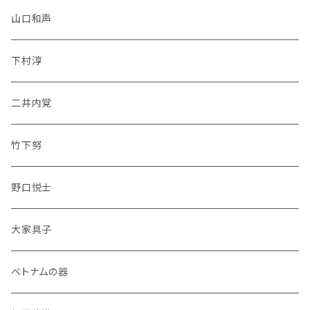
山口和声
下村淳
二井内覚
竹下努
野口悦士
大家具子
ベトナムの器