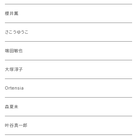
櫻井薫
さこうゆうこ
端田敏也
大塚淳子
Ortensia
森夏未
叶谷真一郎