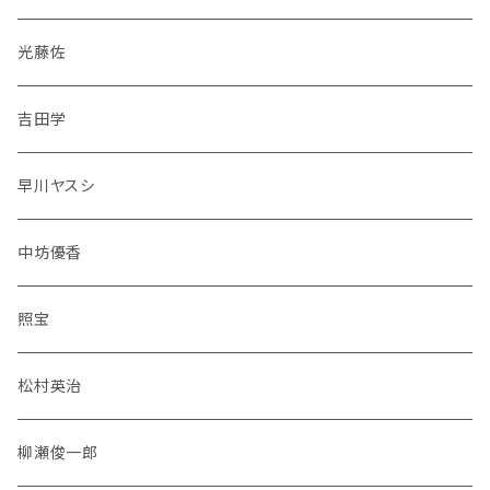
光藤佐
吉田学
早川ヤスシ
中坊優香
照宝
松村英治
柳瀬俊一郎