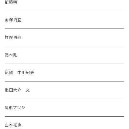
都築明
金澤尚宜
竹俣勇壱
高木剛
紀窯 中川紀夫
亀田大介 文
尾形アツシ
山本拓也