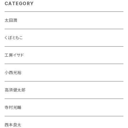
CATEGORY
太田潤
くぼともこ
工房イサド
小西光裕
高須健太郎
寺村光輔
西本良太