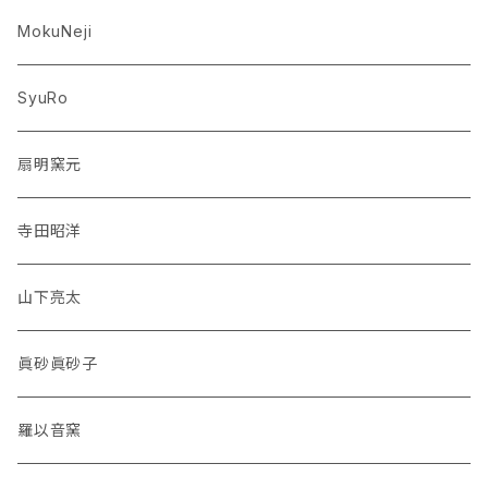
MokuNeji
SyuRo
扇明窯元
寺田昭洋
山下亮太
眞砂眞砂子
羅以音窯