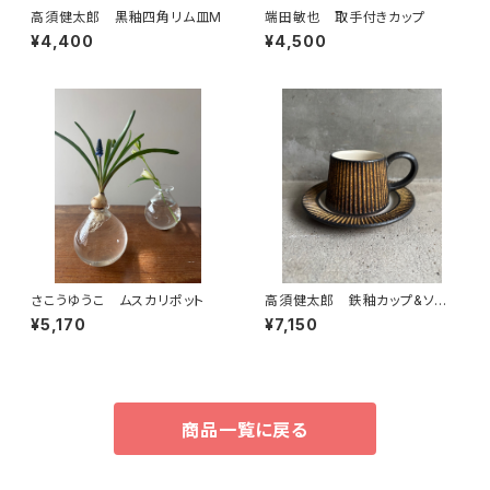
高須健太郎 黒釉四角リム皿M
端田敏也 取手付きカップ
¥4,400
¥4,500
さこうゆうこ ムスカリポット
高須健太郎 鉄釉カップ&ソー
サー
¥5,170
¥7,150
商品一覧に戻る