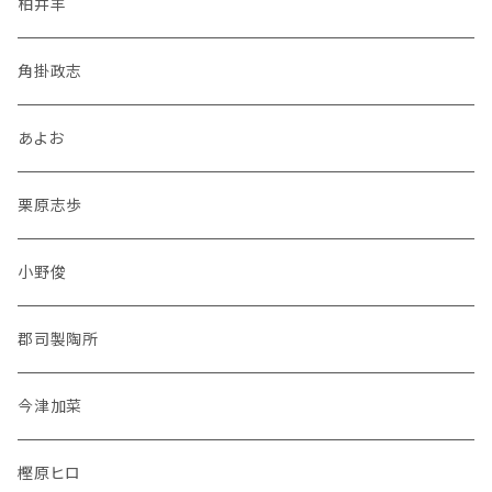
柏井羊
角掛政志
あよお
栗原志歩
小野俊
郡司製陶所
今津加菜
樫原ヒロ