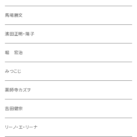
馬場勝文
濱田正明・陽子
堀 宏治
みつこじ
薬師寺カズヲ
吉田健宗
リーノ・エ・リーナ