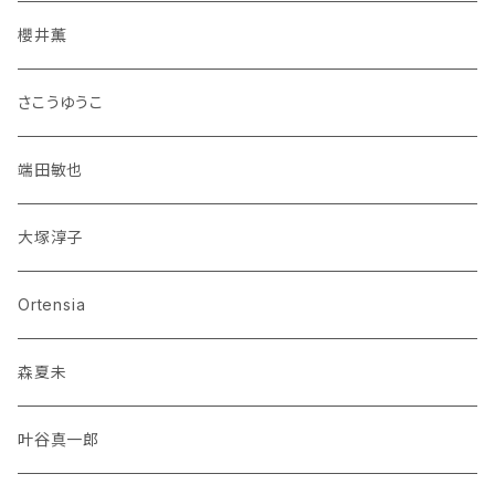
櫻井薫
さこうゆうこ
端田敏也
大塚淳子
Ortensia
森夏未
叶谷真一郎