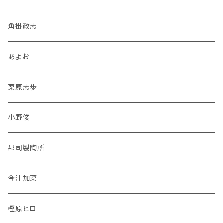
角掛政志
あよお
栗原志歩
小野俊
郡司製陶所
今津加菜
樫原ヒロ