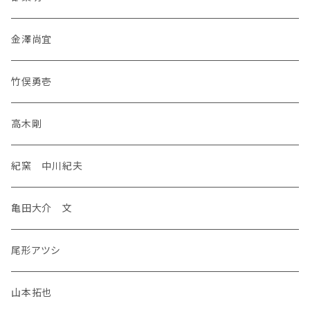
金澤尚宜
竹俣勇壱
高木剛
紀窯 中川紀夫
亀田大介 文
尾形アツシ
山本拓也