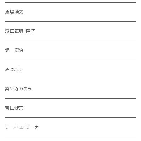
馬場勝文
濱田正明・陽子
堀 宏治
みつこじ
薬師寺カズヲ
吉田健宗
リーノ・エ・リーナ