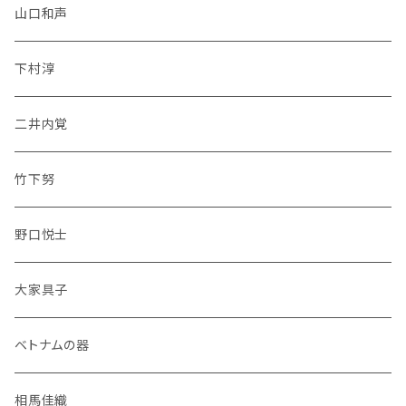
山口和声
下村淳
二井内覚
竹下努
野口悦士
大家具子
ベトナムの器
相馬佳織