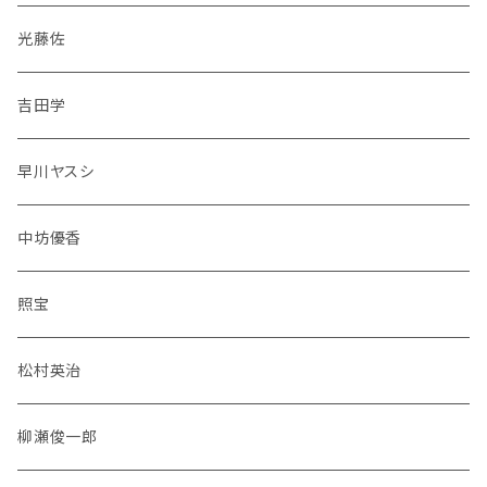
光藤佐
吉田学
早川ヤスシ
中坊優香
照宝
松村英治
柳瀬俊一郎