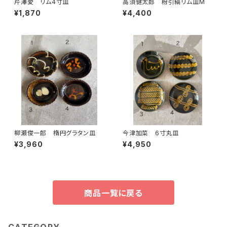
芹澤愛 リム4寸皿
高須健太郎 粉引縞リム皿M
¥1,870
¥4,400
柳瀬俊一郎 楕円グラタン皿
今津加菜 6寸丸皿
¥3,960
¥4,950
商品一覧に戻る