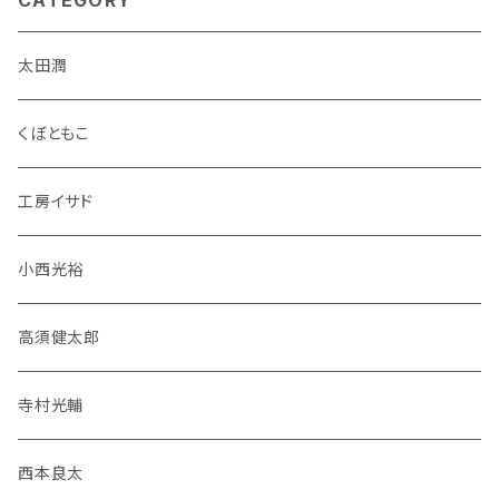
CATEGORY
太田潤
くぼともこ
工房イサド
小西光裕
高須健太郎
寺村光輔
西本良太