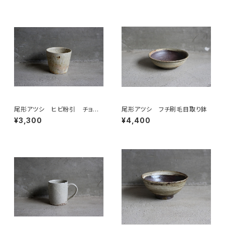
尾形アツシ ヒビ粉引 チョク
尾形アツシ フチ刷毛目取り鉢
カップ
¥3,300
¥4,400