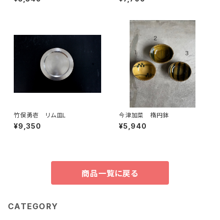
竹俣勇壱 リム皿L
今津加菜 楕円鉢
¥9,350
¥5,940
商品一覧に戻る
CATEGORY