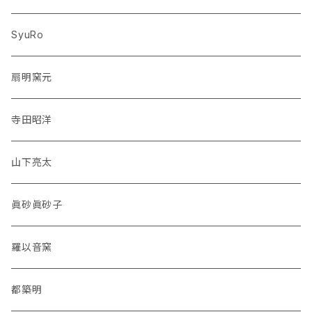
SyuRo
扇明窯元
寺田昭洋
山下亮太
眞砂眞砂子
羅以音窯
都築明