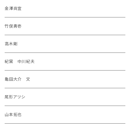
金澤尚宜
竹俣勇壱
高木剛
紀窯 中川紀夫
亀田大介 文
尾形アツシ
山本拓也