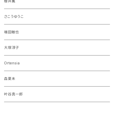
櫻井薫
さこうゆうこ
端田敏也
大塚淳子
Ortensia
森夏未
叶谷真一郎