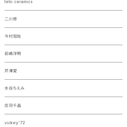
teto ceramics
二川修
今村知佐
前嶋洋明
芹澤愛
水谷ちえみ
庄司千晶
vickey'72