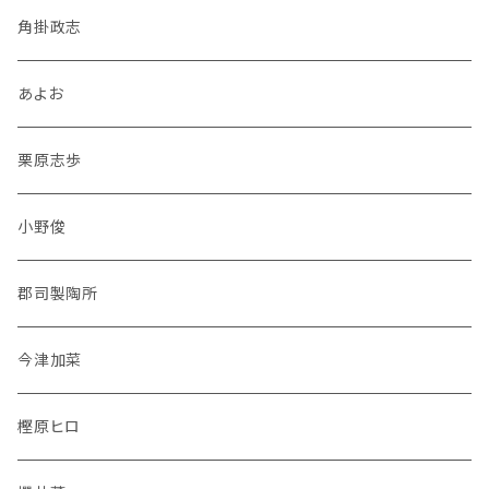
角掛政志
あよお
栗原志歩
小野俊
郡司製陶所
今津加菜
樫原ヒロ