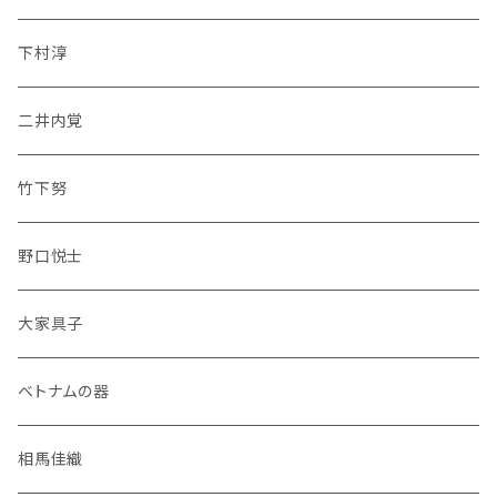
下村淳
二井内覚
竹下努
野口悦士
大家具子
ベトナムの器
相馬佳織