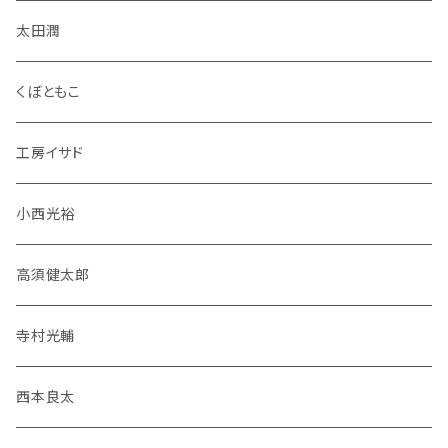
太田潤
くぼともこ
工房イサド
小西光裕
高須健太郎
寺村光輔
西本良太