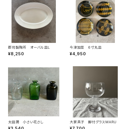
郡司製陶所 オーバル皿L
今津加菜 6寸丸皿
¥8,250
¥4,950
太田潤 小さい花さし
大家具子 脚付グラスMARU
¥3,540
¥7,700