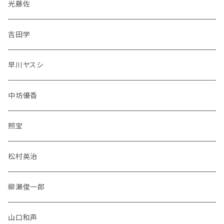
光藤佐
吉田学
早川ヤスシ
中坊優香
照宝
松村英治
柳瀬俊一郎
山口和声