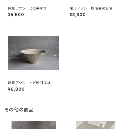
尾形アツシ ヒビ手マグ
尾形アツシ 刷毛目めし碗
¥5,500
¥3,300
尾形アツシ ヒビ粉引洋鉢
¥8,800
その他の商品