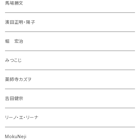
馬場勝文
濱田正明・陽子
堀 宏治
みつこじ
薬師寺カズヲ
吉田健宗
リーノ・エ・リーナ
MokuNeji