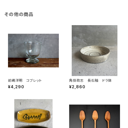
その他の商品
前嶋洋明 コブレット
角掛政志 長石釉 ドラ鉢
¥4,290
¥2,860