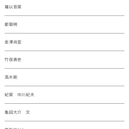
羅以音窯
都築明
金澤尚宜
竹俣勇壱
高木剛
紀窯 中川紀夫
亀田大介 文