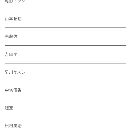
尾形アツシ
山本拓也
光藤佐
吉田学
早川ヤスシ
中坊優香
照宝
松村英治