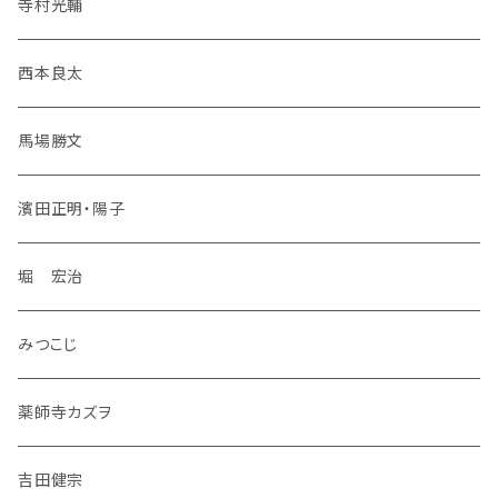
寺村光輔
西本良太
馬場勝文
濱田正明・陽子
堀 宏治
みつこじ
薬師寺カズヲ
吉田健宗