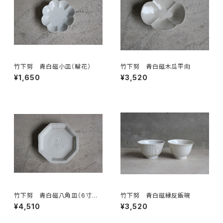
竹下努 青白磁小皿（輪花）
竹下努 青白磁木瓜平向
¥1,650
¥3,520
竹下努 青白磁八角皿（6寸
竹下努 青白磁縁反飯碗
福字）
¥4,510
¥3,520