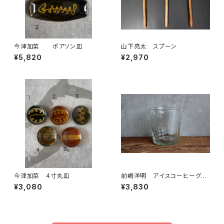
今津加菜 ポアソン皿
山下亮太 スプーン
¥5,820
¥2,970
今津加菜 4寸丸皿
前嶋洋明 アイスコーヒーグラ
ス
¥3,080
¥3,830