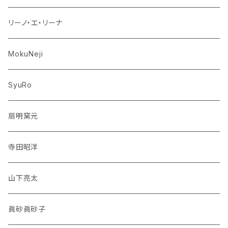
リーノ・エ・リーナ
MokuNeji
SyuRo
扇明窯元
寺田昭洋
山下亮太
眞砂眞砂子