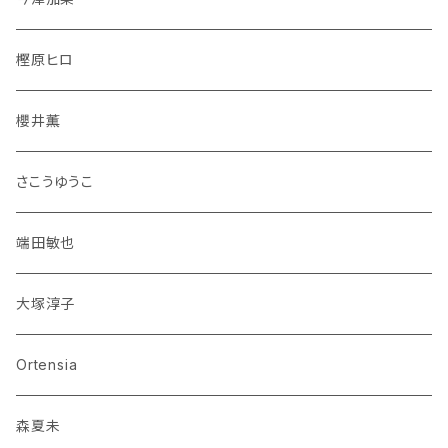
樫原ヒロ
櫻井薫
さこうゆうこ
端田敏也
大塚淳子
Ortensia
森夏未