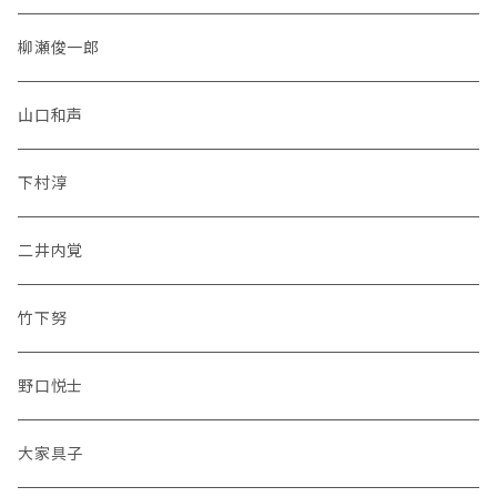
柳瀬俊一郎
山口和声
下村淳
二井内覚
竹下努
野口悦士
大家具子