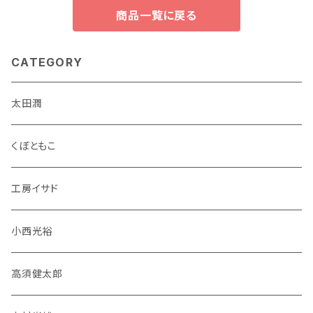
商品一覧に戻る
CATEGORY
太田潤
くぼともこ
工房イサド
小西光裕
高須健太郎