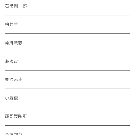
石黒剛一郎
柏井羊
角掛政志
あよお
栗原志歩
小野俊
郡司製陶所
今津加菜