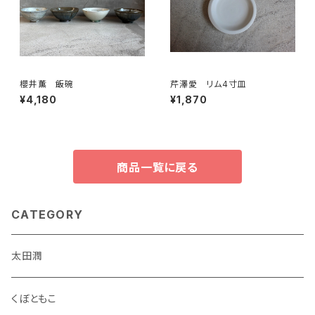
櫻井薫 飯碗
芹澤愛 リム4寸皿
¥4,180
¥1,870
商品一覧に戻る
CATEGORY
太田潤
くぼともこ