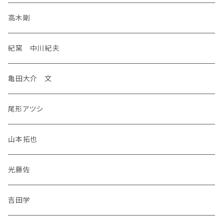
高木剛
紀窯 中川紀夫
亀田大介 文
尾形アツシ
山本拓也
光藤佐
吉田学