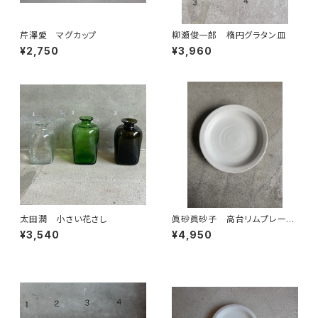
芹澤愛 マグカップ
柳瀬俊一郎 楕円グラタン皿
¥2,750
¥3,960
太田潤 小さい花さし
眞砂眞砂子 高台リムプレート
M
¥3,540
¥4,950