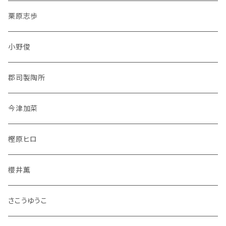
栗原志歩
小野俊
郡司製陶所
今津加菜
樫原ヒロ
櫻井薫
さこうゆうこ