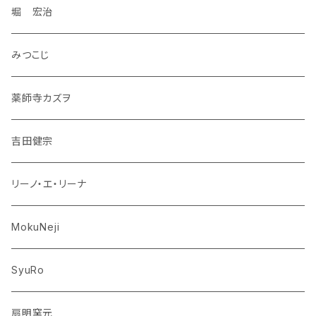
堀 宏治
みつこじ
薬師寺カズヲ
吉田健宗
リーノ・エ・リーナ
MokuNeji
SyuRo
扇明窯元