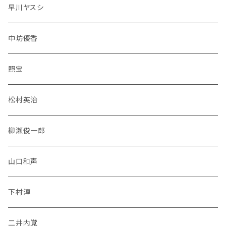
早川ヤスシ
中坊優香
照宝
松村英治
柳瀬俊一郎
山口和声
下村淳
二井内覚