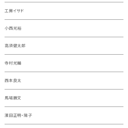
工房イサド
小西光裕
高須健太郎
寺村光輔
西本良太
馬場勝文
濱田正明・陽子