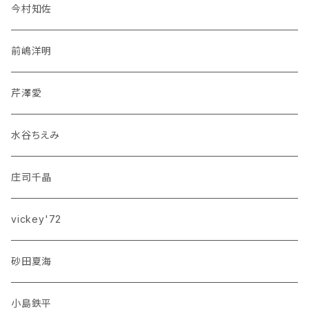
今村知佐
前嶋洋明
芹澤愛
水谷ちえみ
庄司千晶
vickey'72
砂田夏海
小島鉄平