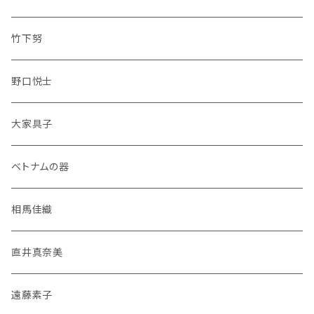
竹下努
野口悦士
大家具子
ベトナムの器
相馬佳織
直井真奈美
遠藤素子