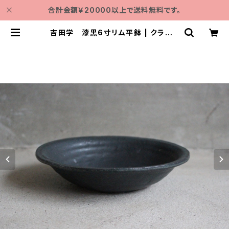
合計金額￥20000以上で送料無料です。
吉田学 漆黒6寸リム平鉢 | クラシノ
モト