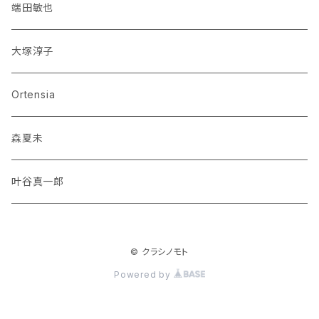
端田敏也
大塚淳子
Ortensia
森夏未
叶谷真一郎
© クラシノモト
Powered by