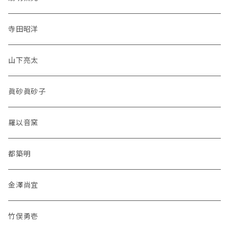
寺田昭洋
山下亮太
眞砂眞砂子
羅以音窯
都築明
金澤尚宜
竹俣勇壱