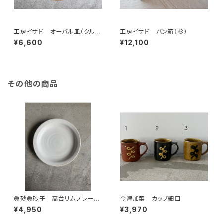
工房イサド オーバル皿（クル
工房イサド パン箱（杉）
ミ）
¥6,600
¥12,100
その他の商品
眞砂眞砂子 高台リムプレート
今津加菜 カップ細口
M
¥4,950
¥3,970