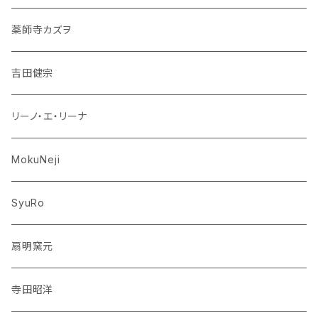
薬師寺カズヲ
吉田健宗
リーノ・エ・リーナ
MokuNeji
SyuRo
扇明窯元
寺田昭洋