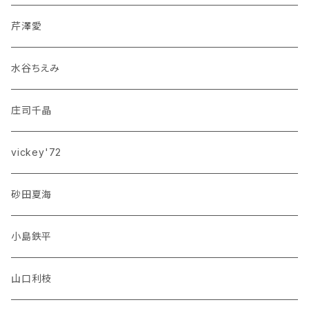
芹澤愛
水谷ちえみ
庄司千晶
vickey'72
砂田夏海
小島鉄平
山口利枝