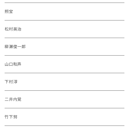
照宝
松村英治
柳瀬俊一郎
山口和声
下村淳
二井内覚
竹下努