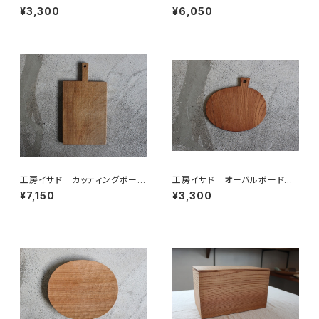
縦（ケヤキ）
（ナラ）
¥3,300
¥6,050
工房イサド カッティングボード
工房イサド オーバルボード
（ナラ）
横（ケヤキ）
¥7,150
¥3,300