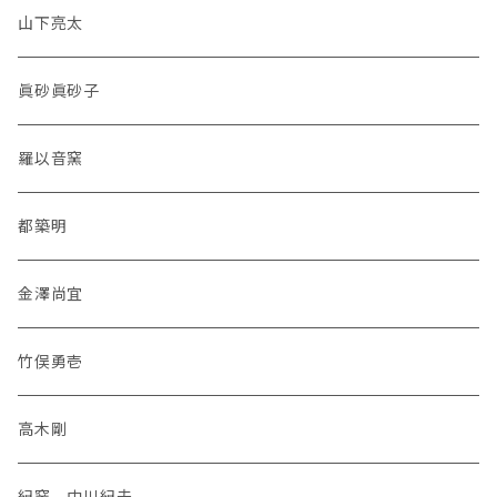
山下亮太
眞砂眞砂子
羅以音窯
都築明
金澤尚宜
竹俣勇壱
高木剛
紀窯 中川紀夫