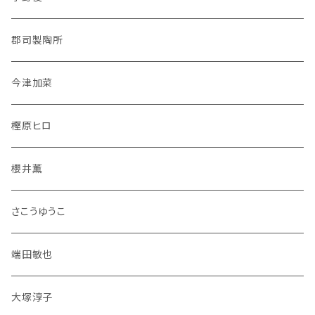
郡司製陶所
今津加菜
樫原ヒロ
櫻井薫
さこうゆうこ
端田敏也
大塚淳子