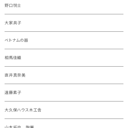
野口悦士
大家具子
ベトナムの器
相馬佳織
直井真奈美
遠藤素子
大久保ハウス木工舎
山本拓也 陶展