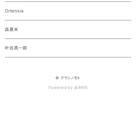
Ortensia
森夏未
叶谷真一郎
© クラシノモト
Powered by