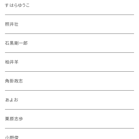
すはらゆうこ
照井壮
石黒剛一郎
柏井羊
角掛政志
あよお
栗原志歩
小野俊