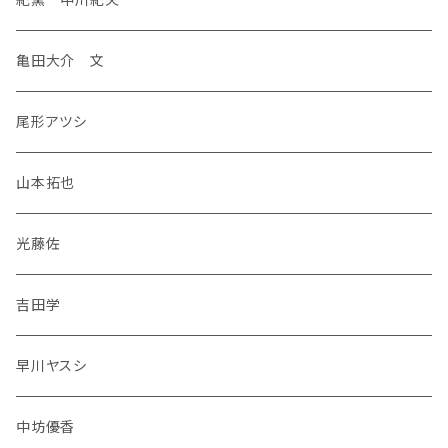
亀田大介 文
尾形アツシ
山本拓也
光藤佐
吉田学
早川ヤスシ
中坊優香