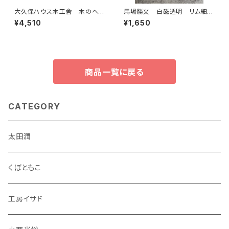
大久保ハウス木工舎 木のヘ
馬場勝文 白磁透明 リム細4.
ラ 桜
5寸皿
¥4,510
¥1,650
商品一覧に戻る
CATEGORY
太田潤
くぼともこ
工房イサド