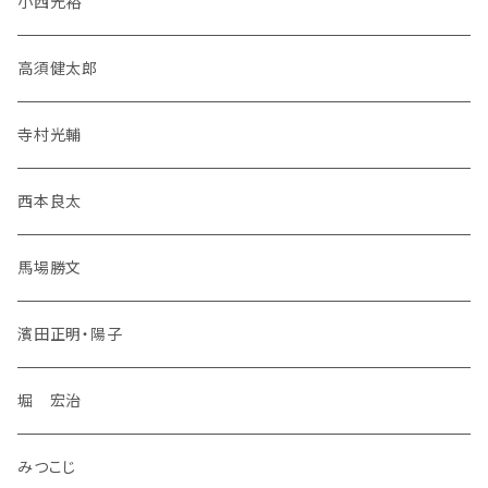
小西光裕
高須健太郎
寺村光輔
西本良太
馬場勝文
濱田正明・陽子
堀 宏治
みつこじ