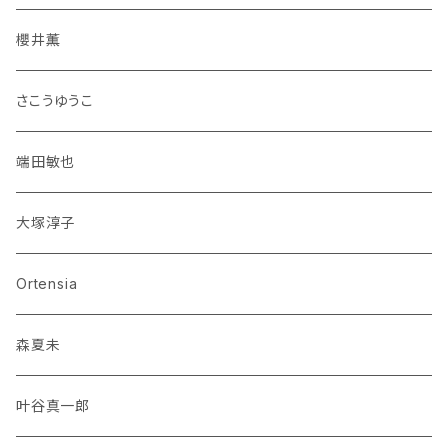
櫻井薫
さこうゆうこ
端田敏也
大塚淳子
Ortensia
森夏未
叶谷真一郎