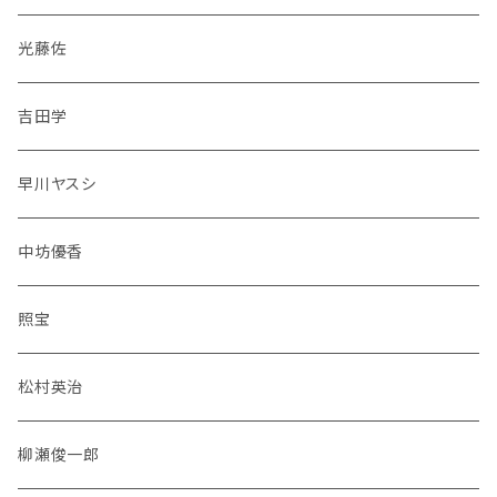
光藤佐
吉田学
早川ヤスシ
中坊優香
照宝
松村英治
柳瀬俊一郎