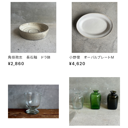
角掛政志 長石釉 ドラ鉢
小野俊 オーバルプレートM
¥2,860
¥4,620