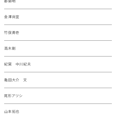
都築明
金澤尚宜
竹俣勇壱
高木剛
紀窯 中川紀夫
亀田大介 文
尾形アツシ
山本拓也