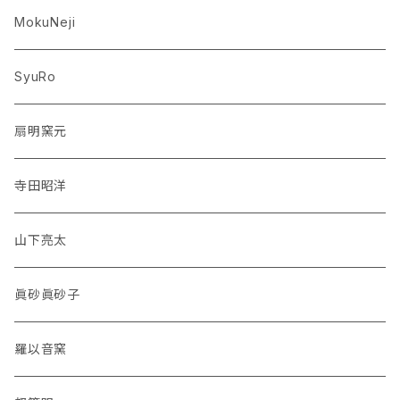
MokuNeji
SyuRo
扇明窯元
寺田昭洋
山下亮太
眞砂眞砂子
羅以音窯