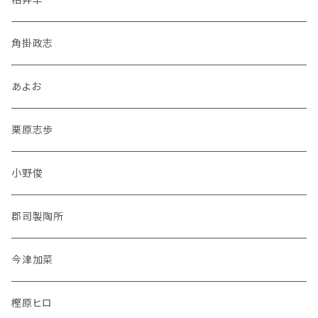
角掛政志
あよお
栗原志歩
小野俊
郡司製陶所
今津加菜
樫原ヒロ