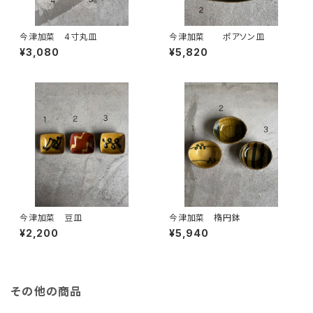
今津加菜 4寸丸皿
今津加菜 ポアソン皿
¥3,080
¥5,820
今津加菜 豆皿
今津加菜 楕円鉢
¥2,200
¥5,940
その他の商品