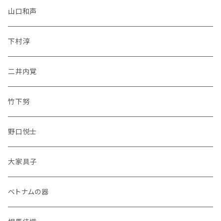
山口和声
下村淳
二井内覚
竹下努
野口悦士
大家具子
ベトナムの器