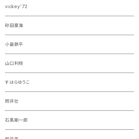
vickey'72
砂田夏海
小島鉄平
山口利枝
すはらゆうこ
照井壮
石黒剛一郎
柏井羊