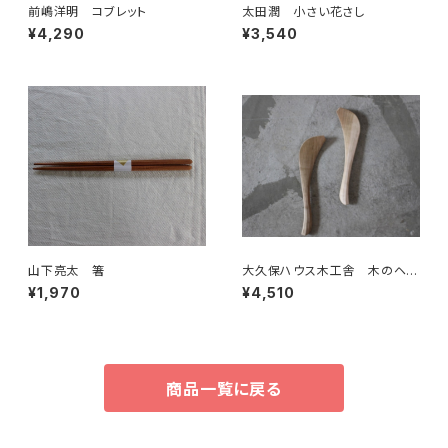
前嶋洋明 コブレット
太田潤 小さい花さし
¥4,290
¥3,540
山下亮太 箸
大久保ハウス木工舎 木のヘ
ラ 桜
¥1,970
¥4,510
商品一覧に戻る