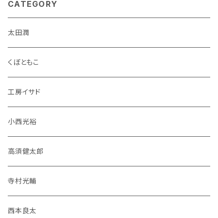
CATEGORY
太田潤
くぼともこ
工房イサド
小西光裕
高須健太郎
寺村光輔
西本良太