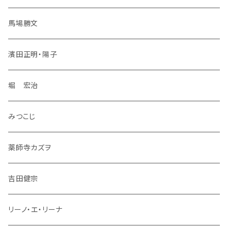
馬場勝文
濱田正明・陽子
堀 宏治
みつこじ
薬師寺カズヲ
吉田健宗
リーノ・エ・リーナ