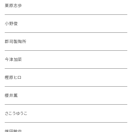
栗原志歩
小野俊
郡司製陶所
今津加菜
樫原ヒロ
櫻井薫
さこうゆうこ
端田敏也