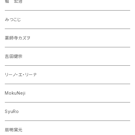
堀 宏治
みつこじ
薬師寺カズヲ
吉田健宗
リーノ・エ・リーナ
MokuNeji
SyuRo
扇明窯元