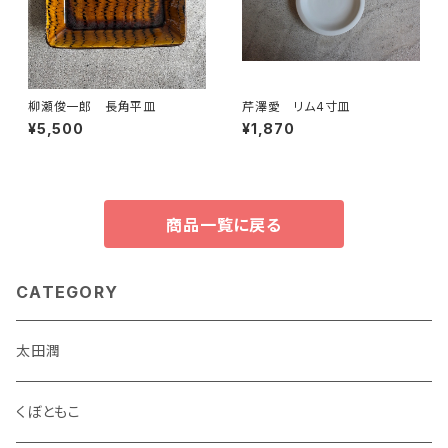
柳瀬俊一郎 長角平皿
芹澤愛 リム4寸皿
¥5,500
¥1,870
商品一覧に戻る
CATEGORY
太田潤
くぼともこ