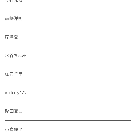
前嶋洋明
芹澤愛
水谷ちえみ
庄司千晶
vickey'72
砂田夏海
小島鉄平