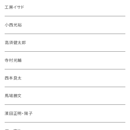
工房イサド
小西光裕
高須健太郎
寺村光輔
西本良太
馬場勝文
濱田正明・陽子