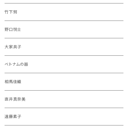
竹下努
野口悦士
大家具子
ベトナムの器
相馬佳織
直井真奈美
遠藤素子