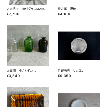
大家具子 脚付グラスMARU
櫻井薫 飯碗
¥7,700
¥4,180
太田潤 小さい花さし
竹俣勇壱 リム皿L
¥3,540
¥9,350