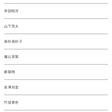
寺田昭洋
山下亮太
眞砂眞砂子
羅以音窯
都築明
金澤尚宜
竹俣勇壱