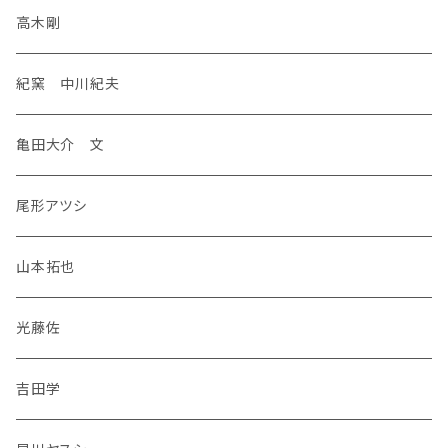
高木剛
紀窯 中川紀夫
亀田大介 文
尾形アツシ
山本拓也
光藤佐
吉田学