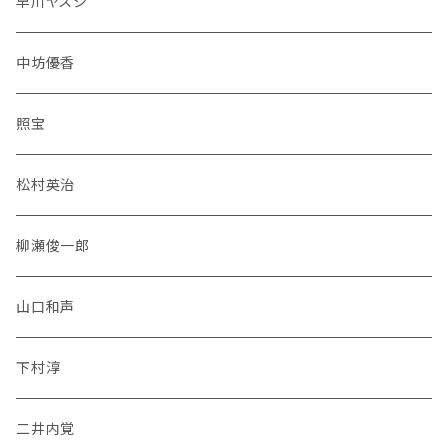
早川ヤスシ
中坊優香
照宝
松村英治
柳瀬俊一郎
山口和声
下村淳
二井内覚